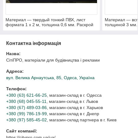
Материал — твердый тонкий ПВХ, лист
Материал — вс
формата 1 х 2 м, толщина 0,6 мм. Раскрой
толщиной 3 мм.
прозрачного ПВХ на листы формата А4 для
оснований для 
фоторамок.
Контактна інформація
Назва:
СітіПРО, матеріали для будівництва і реклами
Адреса:
вул. Велика Арнаутська, 85, Одеса, Україна
Телефон:
+380 (63) 621-66-25
, магазин-склад в г. Одесса
+380 (68) 045-55-11
, магазин-склад в г. Львов
+380 (67) 489-03-86
, магазин-склад в г. Харьков
+380 (99) 786-19-99
, магазин-склад в г. Днепр
+380 (97) 585-45-02
, магазин-склад партнера в г. Киев
Сайт компанії:
https://citypro.com.ua/ua/