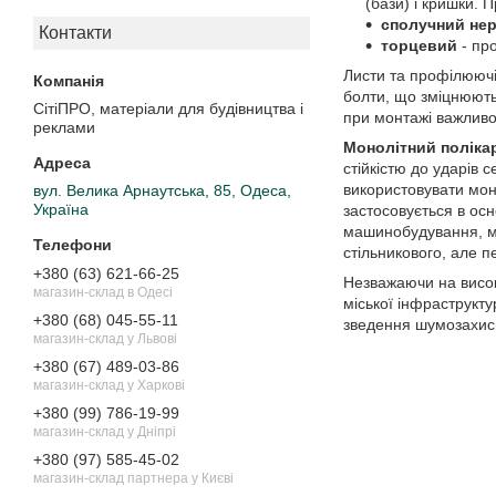
(бази) і кришки. 
сполучний нер
Контакти
торцевий
- пр
Листи та профілюючі
болти, що зміцнюють
СітіПРО, матеріали для будівництва і
при монтажі важливо
реклами
Монолітний поліка
стійкістю до ударів
використовувати мон
вул. Велика Арнаутська, 85, Одеса,
Україна
застосовується в осн
машинобудування, мед
стільникового, але 
+380 (63) 621-66-25
Незважаючи на високу
магазин-склад в Одесі
міської інфраструкт
+380 (68) 045-55-11
зведення шумозахисни
магазин-склад у Львові
+380 (67) 489-03-86
магазин-склад у Харкові
+380 (99) 786-19-99
магазин-склад у Дніпрі
+380 (97) 585-45-02
магазин-склад партнера у Києві