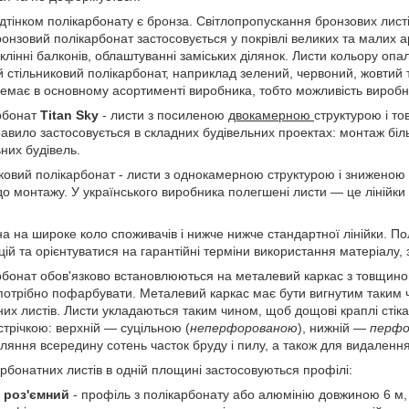
ідтінком полікарбонату є бронза. Світлопропускання бронзових лист
ронзовий полікарбонат застосовується у покрівлі великих та малих а
склінні балконів, облаштуванні заміських ділянок. Листи кольору оп
 стільниковий полікарбонат, наприклад зелений, червоний, жовтий 
немає в основному асортименті виробника, тобто можливість виробн
арбонат
Titan Sky
- листи з посиленою
двокамерною
структурою і 
равило застосовується в складних будівельних проектах: монтаж біл
них будівель.
ковий полікарбонат - листи з однокамерною структурою і зниженою 
до монтажу. У українського виробника полегшені листи — це лінійки
на на широке коло споживачів і нижче нижче стандартної лінійки. П
ій та орієнтуватися на гарантійні терміни використання матеріалу,
рбонат обов'язково встановлюються на металевий каркас з товщи
потрібно пофарбувати. Металевий каркас має бути вигнутим таким
них листів. Листи укладаються таким чином, щоб дощові краплі ст
стрічкою: верхній — суцільною (
неперфорованою
), нижній —
перф
ляння всередину сотень часток бруду і пилу, а також для видаленн
рбонатних листів в одній площині застосовуються профілі:
 роз'ємний
- профіль з полікарбонату або алюмінію довжиною 6 м, 