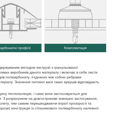
карбонатні профілі
Комплектація
одержуваним методом екструзії з гранульованої
еликих виробників даного матеріалу і включає в себе листи
арів полікарбонату, з'єднаних між собою ребрами
атеріалу. Значення питомої ваги таких аркушів відповідають
щену теплоізоляцію, і саме вони застосовуються для
ом. З розрахунком на довгострокове зовнішнє застосування,
іолету, тим самим перешкоджаючи втраті прозорості та
орози) конструкція із стільникового полікарбонату належної