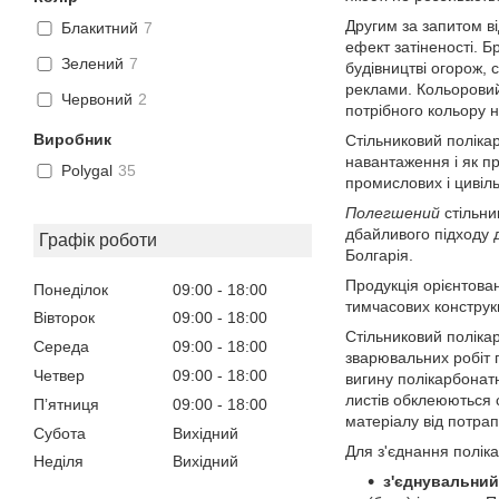
Другим за запитом в
Блакитний
7
ефект затіненості. Б
Зелений
7
будівництві огорож, 
реклами. Кольоровий
Червоний
2
потрібного кольору 
Виробник
Стільниковий полік
навантаження і як п
Polygal
35
промислових і цивіль
Полегшений
стільни
дбайливого підходу 
Графік роботи
Болгарія.
Продукція орієнтова
Понеділок
09:00
18:00
тимчасових конструкц
Вівторок
09:00
18:00
Стільниковий поліка
Середа
09:00
18:00
зварювальних робіт 
Четвер
09:00
18:00
вигину полікарбонат
листів обклеюються 
Пʼятниця
09:00
18:00
матеріалу від потрап
Субота
Вихідний
Для з'єднання поліка
Неділя
Вихідний
з'єднувальний