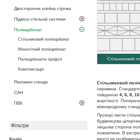
Двостороння клейка стрічка
Підвісні стельові системи
Полікарбонат
Стільниковий полікарбонат
Монолітний полікарбонат
Стільниковий п
Полікарбонатні профілі
Комплектація
Рекламні стенди
Стільниковий полі
сировини. Стандартна
САН
товщиною
4, 6, 8, 1
жорсткості. Поперечн
ПВХ
міжнародному станд
Прозорі листи стіль
будівництва цілорічн
Фільтри
лицьова сторона пол
пожовтіння. В екстре
якості не розбиваєт
Колір