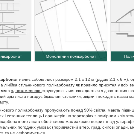
олікарбонат
Монолітний полікарбонат
Полі
карбонат
являє собою лист розміром 2.1 х 12 м (рідше 2.1 х 6 м), 
 лінійка стільникового полікарбонату як правило присутня у всіх в
0 мм
з
однокамерною
структурою: лист складається з двох тонких ш
ий зріз листа нагадує бджолині стільники, звідки і походить назва м
арту.
никового полікарбонату пропускають понад 90% світла, мають підви
их і сезонних теплиць і оранжерів на територіях з помірним клімат
ікарбонатного листа обов'язково має захисне покриття від ультраф
мальних погодних умовах (поривчастий вітер, град, снігові опади, м
ься та не деформується.