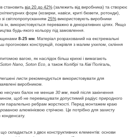
ів становить
від 20 до 42%
(залежить від виробника) та створює
рхітектурних форм (козирки, навіси, криті бювети, ротонди),
ал зі світлопропусканням
25%
використовують виробники
та ін, використовується переважно в декоративних цілях. Якщо
ицтва будь-якого кольору під замовлення.
товщинами
8-25 мм
. Матеріал розрахований на екстремальні
ьш прогонових конструкцій, покрівля з малим ухилом, скління
питомою вагою, як наслідок більш крихкі і вимагають
Soton Nano, Soton Eco
, а також
Колібрі
та
Ківі
Полігаль,
олегшені листи рекомендується використовувати для
 заявлені виробником.
ною несучих балок не менше
30 мм
, який після закінчення
 чином, щоб не перевищувати допустимий радіус природного
ікали паралельно ребрам жорсткості. Перед монтажем краю
орованою
алюмінієвою стрічкою. Це потрібно для захисту
я конденсату.
що складається з двох конструктивних елементів: основи