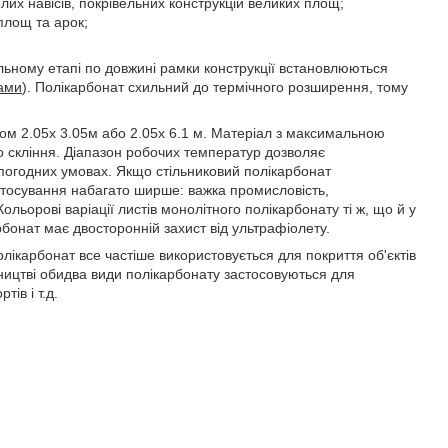
лих навісів, покрівельних конструкцій великих площ;
площ та арок;
льному етапі по довжині рамки конструкції встановлюються
ами
). Полікарбонат схильний до термічного розширення, тому
ром 2.05х 3.05м або 2.05х 6.1 м. Матеріал з максимальною
о скління. Діапазон робочих температур дозволяє
погодних умовах. Якщо стільниковий полікарбонат
астосування набагато ширше: важка промисловість,
ольорові варіації листів монолітного полікарбонату ті ж, що й у
бонат має двосторонній захист від ультрафіолету.
лікарбонат все частіше використовується для покриття об'єктів
вництві обидва види полікарбонату застосовуються для
ів і т.д.