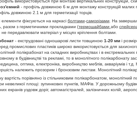
Профіль використовується при монтажі вертикальних конструкцій, схи
оз'ємний
- профіль довжиною 6 м для монтажу конструкцій малих 
офіль довжиною 2.1 м для герметизації торців.
 елементи фіксуються на каркасі
болтами
-
саморізами
. На заверша
, разом з герметичними прокладками (
термошайбами
​​або
спейсер
 не передавлювати матеріал у місцях кріплення болтами.
рбонат
- екструдовані одношарові листи товщиною
1-20 мм
і розмі
 серед промислових пластиків широко використовується для захисног
олітний полікрабонат на складних виробництвах і в екстремальних 
овному в будівництві та рекламі, то в монолітного полікарбонату з
ицина, оптика, електроніка, виробництво меблів, акваріумів і т.д. К
першість належить прозорим і бронзовим листам. Монолітний полікар
 вартість порівняно із стільниковим полікарбонатом, монолітний по
ури невеликої площі: зупинкових пунктів, МАФів. У дорожньому буді
х екранів уздовж доріг, автомагістралей, залізничних колій, аеропорт