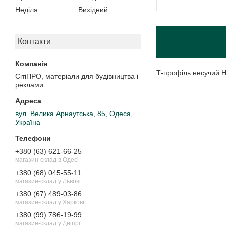
Неділя
Вихідний
Контакти
Т-профіль несучий HT
СітіПРО, матеріали для будівництва і
реклами
вул. Велика Арнаутська, 85, Одеса,
Україна
+380 (63) 621-66-25
магазин-склад в Одесі
+380 (68) 045-55-11
магазин-склад у Львові
+380 (67) 489-03-86
магазин-склад у Харкові
+380 (99) 786-19-99
магазин-склад у Дніпрі