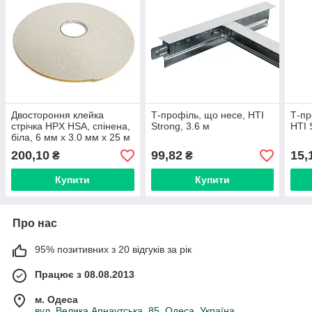
Двостороння клейка
Т-профіль, що несе, HTI
Т-пр
стрічка HPX HSA, спінена,
Strong, 3.6 м
HTI 
біла, 6 мм х 3.0 мм х 25 м
200,10
99,82
15,
₴
₴
Купити
Купити
Про нас
95% позитивних з 20 відгуків за рік
Працює з 08.08.2013
м. Одеса
вул. Велика Арнаутська, 85, Одеса, Україна