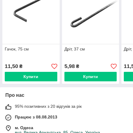
Гачок, 75 см
Дріт, 37 см
Дріт
11,50
5,98
11,
₴
₴
Купити
Купити
Про нас
95% позитивних з 20 відгуків за рік
Працює з 08.08.2013
м. Одеса
вул. Велика Арнаутська, 85, Одеса, Україна