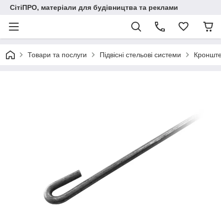
СітіПРО, матеріали для будівництва та реклами
Товари та послуги
Підвісні стельові системи
Кронштей