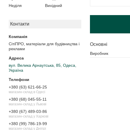
Неділя
Вихідний
Контакти
СітіПРО, матеріали для будівництва і
Основні
реклами
Виробник
вул. Велика Арнаутська, 85, Одеса,
Україна
+380 (63) 621-66-25
магазин-склад в Одесі
+380 (68) 045-55-11
магазин-склад у Львові
+380 (67) 489-03-86
магазин-склад у Харкові
+380 (99) 786-19-99
магазин-склад у Дніпрі