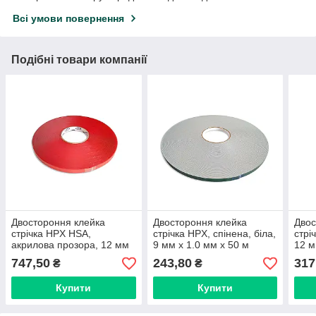
Всі умови повернення
Подібні товари компанії
Двостороння клейка
Двостороння клейка
Двос
стрічка HPX HSA,
стрічка HPX, спінена, біла,
стрі
акрилова прозора, 12 мм
9 мм х 1.0 мм х 50 м
12 м
х 1 мм х 33 м
747,50
243,80
317
₴
₴
Купити
Купити