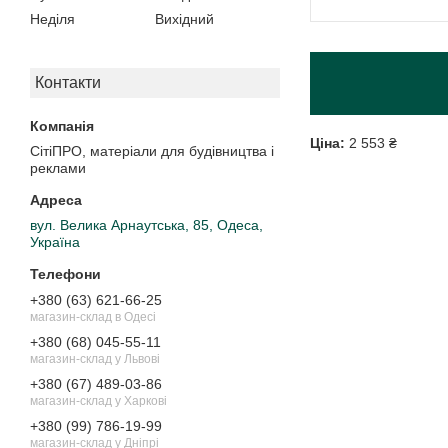
Неділя
Вихідний
Контакти
Ціна:
2 553 ₴
СітіПРО, матеріали для будівництва і
реклами
вул. Велика Арнаутська, 85, Одеса,
Україна
+380 (63) 621-66-25
магазин-склад в Одесі
+380 (68) 045-55-11
магазин-склад у Львові
+380 (67) 489-03-86
магазин-склад у Харкові
+380 (99) 786-19-99
магазин-склад у Дніпрі