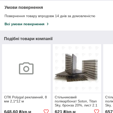
Умови повернення
Повернення товару впродовж 14 днів за домовленістю
Всі умови повернення
Подібні товари компанії
СПК Polygal рекламний, 8
Стільниковий
Стіл
мм 2,1*12 м
полікарбонат Soton, Titan
полі
Sky, бронза 20%, лист 2.1
Sky,
х 12 м, 8 мм
х 12
648,60
621
657
₴/кв.м
₴/кв.м