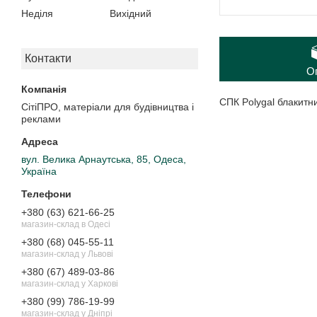
Неділя
Вихідний
Контакти
О
СПК Polygal блакитни
СітіПРО, матеріали для будівництва і
реклами
вул. Велика Арнаутська, 85, Одеса,
Україна
+380 (63) 621-66-25
магазин-склад в Одесі
+380 (68) 045-55-11
магазин-склад у Львові
+380 (67) 489-03-86
магазин-склад у Харкові
+380 (99) 786-19-99
магазин-склад у Дніпрі