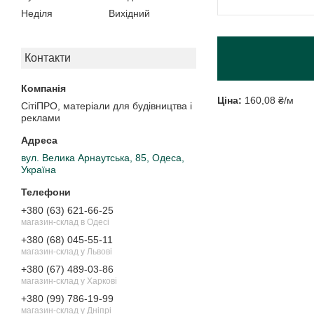
Неділя
Вихідний
Контакти
Ціна:
160,08 ₴/м
СітіПРО, матеріали для будівництва і
реклами
вул. Велика Арнаутська, 85, Одеса,
Україна
+380 (63) 621-66-25
магазин-склад в Одесі
+380 (68) 045-55-11
магазин-склад у Львові
+380 (67) 489-03-86
магазин-склад у Харкові
+380 (99) 786-19-99
магазин-склад у Дніпрі