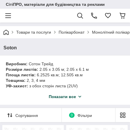
СітіПРО, матеріали для будівництва та реклами
Товари та послуги
Полікарбонат
Монолітний поліка
Soton
Виробник:
Сотон Трейд
Розміри листів:
2.05 х 3.05 м; 2.05 х 6.1 м
Площа листів:
6.2525 кв.м; 12.505 кв.м
Товщина:
2, 3, 4 мм
УФ-захист:
з обох сторін листа (2UV)
Кольори:
прозорий, бронза 18%
Показати все
Применение:
для будь-яких конструкцій будівельно-
рекламного призначення, внутрішніх і зовнішніх, включаючи
складні будівельні конструкції з тривалим терміном
експлуатації
Сортування
0
Фільтри
Гарантія:
10 років