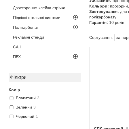
УФ-захист:
одностор
Кольори:
прозорий,
Двостороння клейка стрічка
Застосування:
для 
полікарбонату
Підвісні стельові системи
Гарантія:
10 років
Полікарбонат
Рекламні стенди
САН
ПВХ
Фільтри
Колір
Блакитний
3
Зелений
3
Червоний
1
СПК прозорий, 4 