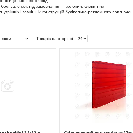
онній (з лицьового боку)
 бронза, опал; під замовлення — зелений, блакитний
внутрішніх і зовнішніх конструкцій будівельно-рекламного признач
мм Колібрі 2,1*12 м
Стільниковий полікарбонат Vizor