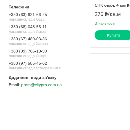
СПК опал, 4 мм К
276 ₴/кв.м
+380 (63) 621-66-25
магазин-склад в Одесі
В наявності
+380 (68) 045-55-11
магазин-склад у Львові
Купити
+380 (67) 489-03-86
магазин-склад у Харкові
+380 (99) 786-19-99
магазин-склад у Дніпрі
+380 (97) 585-45-02
магазин-склад партнера у Києві
prom@citypro.com.ua