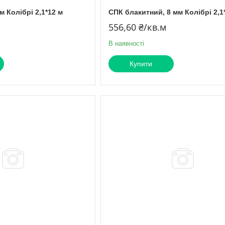
м Колібрі 2,1*12 м
СПК блакитний, 8 мм Колібрі 2,1
556,60 ₴/кв.м
В наявності
Купити