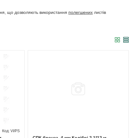
ення, що дозволяють використання
полегшених
листів
VI/PS
,
СПК бронза, 4 мм Колібрі 2,1*12 м