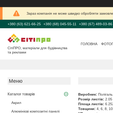
Зараз компанія не може швидко обробляти замовлен
+380 (63) 621-66-25
+380 (68) 045-55-11
+380 (67) 489-03-86
ГОЛОВНА
ФОТО
СітіПРО, матеріали для будівництва
та реклами
Каталог товарів
Виробник:
Полігаль
Розмір листів:
2.05 
Акрил
Площа листів:
6.25
Товщини:
4, 6, 8, 1
Алюмінієві композитні панелі